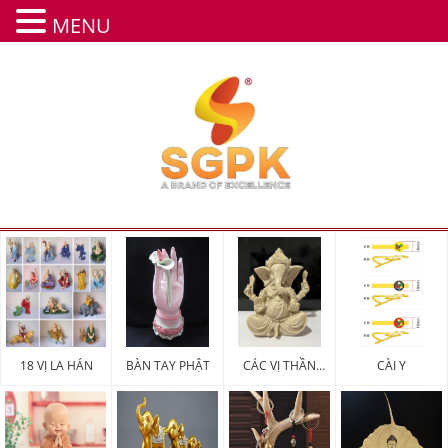
MENU
18 VỊ LA HÁN
BÀN TAY PHẬT
CÁC VỊ THẦN
CÀI Y
MAY MẮN