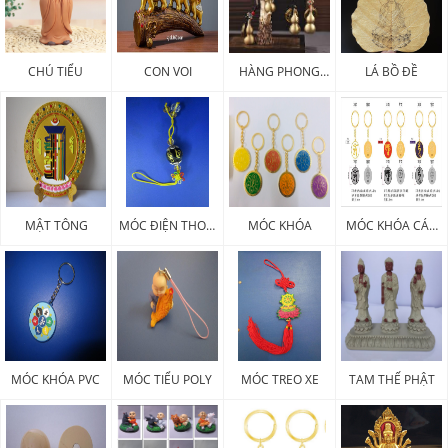
CHÚ TIỂU
CON VOI
HÀNG PHONG
LÁ BỒ ĐỀ
THỦY
MẬT TÔNG
MÓC ĐIỆN THOẠI
MÓC KHÓA
MÓC KHÓA CÁC
PHÁP KHÍ
LOẠI
MÓC KHÓA PVC
MÓC TIỂU POLY
MÓC TREO XE
TAM THẾ PHẬT