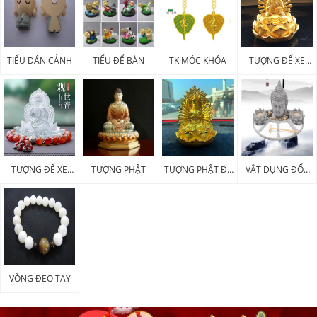
TIỂU DÁN CẢNH
TIỂU ĐỂ BÀN
TK MÓC KHÓA
TƯỢNG ĐỂ XE
KIM LOẠI
TƯỢNG ĐỂ XE
TƯỢNG PHẬT
TƯỢNG PHẬT ĐỂ
VẬT DỤNG ĐỐT
POLY
XE
HƯƠNG
VÒNG ĐEO TAY