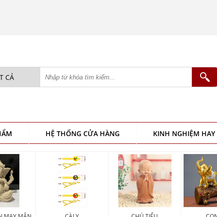
HẨM
HỆ THỐNG CỬA HÀNG
KINH NGHIỆM HAY
ẦN MAY MẮN
CÀI Y
CHÚ TIỂU
CON