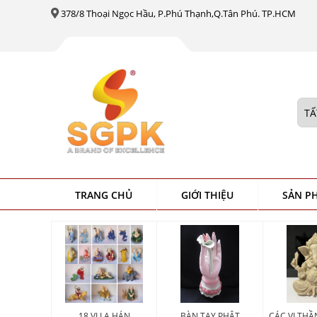
378/8 Thoại Ngọc Hầu, P.Phú Thạnh,Q.Tân Phú. TP.HCM
TRANG CHỦ
GIỚI THIỆU
SẢN P
18 VỊ LA HÁN
BÀN TAY PHẬT
CÁC VỊ TH