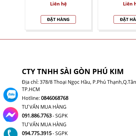
Liên hệ
Liên 
ĐẶT HÀNG
ĐẶT H
THÔNG TIN CÔNG TY
CTY TNHH SÀI GÒN PHÚ KIM
Địa chỉ: 378/8 Thoại Ngọc Hầu, P.Phú Thạnh,Q.Tân
TP.HCM
Hotline:
0846068768
TƯ VẤN MUA HÀNG
091.886.7763
- SGPK
TƯ VẤN MUA HÀNG
094.775.3915
- SGPK