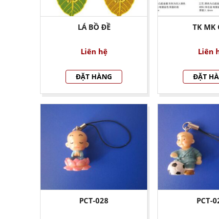
LÁ BỒ ĐỀ
TK MK
Liên hệ
Liên 
ĐẶT HÀNG
ĐẶT H
PCT-028
PCT-0