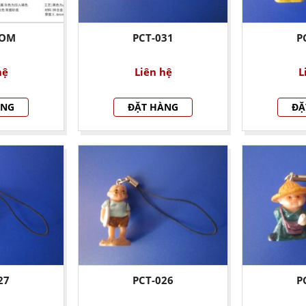
 OM
PCT-031
P
hệ
Liên hệ
L
ÀNG
ĐẶT HÀNG
ĐẶ
27
PCT-026
P