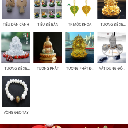
TIỂU DÁN CẢNH
TIỂU ĐỂ BÀN
TK MÓC KHÓA
TƯỢNG ĐỂ XE
KIM LOẠI
TƯỢNG ĐỂ XE
TƯỢNG PHẬT
TƯỢNG PHẬT ĐỂ
VẬT DỤNG ĐỐT
POLY
XE
HƯƠNG
VÒNG ĐEO TAY