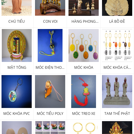
CHÚ TIỂU
CON VOI
HÀNG PHONG
LÁ BỒ ĐỀ
THỦY
MẬT TÔNG
MÓC ĐIỆN THOẠI
MÓC KHÓA
MÓC KHÓA CÁC
PHÁP KHÍ
LOẠI
MÓC KHÓA PVC
MÓC TIỂU POLY
MÓC TREO XE
TAM THẾ PHẬT