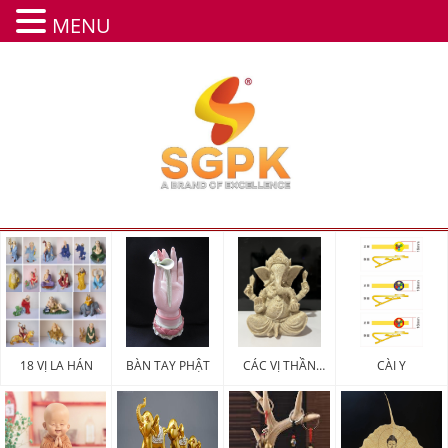
MENU
18 VỊ LA HÁN
BÀN TAY PHẬT
CÁC VỊ THẦN
CÀI Y
MAY MẮN