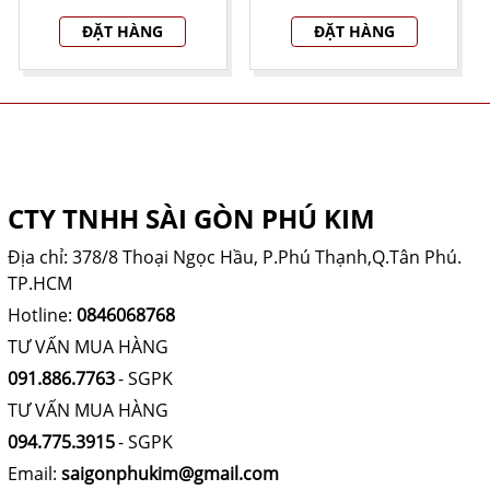
ĐẶT HÀNG
ĐẶT HÀNG
THÔNG TIN CÔNG TY
CTY TNHH SÀI GÒN PHÚ KIM
Địa chỉ: 378/8 Thoại Ngọc Hầu, P.Phú Thạnh,Q.Tân Phú.
TP.HCM
Hotline:
0846068768
TƯ VẤN MUA HÀNG
091.886.7763
- SGPK
TƯ VẤN MUA HÀNG
094.775.3915
- SGPK
Email:
saigonphukim@gmail.com