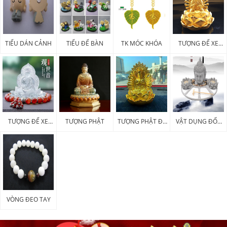
TIỂU DÁN CẢNH
TIỂU ĐỂ BÀN
TK MÓC KHÓA
TƯỢNG ĐỂ XE
KIM LOẠI
TƯỢNG ĐỂ XE
TƯỢNG PHẬT
TƯỢNG PHẬT ĐỂ
VẬT DỤNG ĐỐT
POLY
XE
HƯƠNG
VÒNG ĐEO TAY