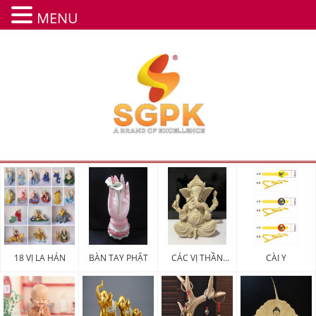
MENU
18 VỊ LA HÁN
BÀN TAY PHẬT
CÁC VỊ THẦN
CÀI Y
MAY MẮN