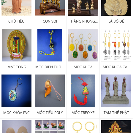
CHÚ TIỂU
CON VOI
HÀNG PHONG
LÁ BỒ ĐỀ
THỦY
MẬT TÔNG
MÓC ĐIỆN THOẠI
MÓC KHÓA
MÓC KHÓA CÁC
PHÁP KHÍ
LOẠI
MÓC KHÓA PVC
MÓC TIỂU POLY
MÓC TREO XE
TAM THẾ PHẬT