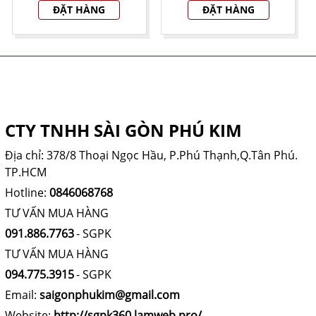
ĐẶT HÀNG
ĐẶT HÀNG
THÔNG TIN CÔNG TY
CTY TNHH SÀI GÒN PHÚ KIM
Địa chỉ: 378/8 Thoại Ngọc Hầu, P.Phú Thạnh,Q.Tân Phú.
TP.HCM
Hotline:
0846068768
TƯ VẤN MUA HÀNG
091.886.7763
- SGPK
TƯ VẤN MUA HÀNG
094.775.3915
- SGPK
Email:
saigonphukim@gmail.com
Website:
http://sgpk360.lamweb.pro/