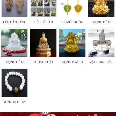
TIỂU DÁN CẢNH
TIỂU ĐỂ BÀN
TK MÓC KHÓA
TƯỢNG ĐỂ XE
KIM LOẠI
TƯỢNG ĐỂ XE
TƯỢNG PHẬT
TƯỢNG PHẬT ĐỂ
VẬT DỤNG ĐỐT
POLY
XE
HƯƠNG
VÒNG ĐEO TAY