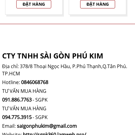
ĐẶT HÀNG
ĐẶT HÀNG
THÔNG TIN CÔNG TY
CTY TNHH SÀI GÒN PHÚ KIM
Địa chỉ: 378/8 Thoại Ngọc Hầu, P.Phú Thạnh,Q.Tân Phú.
TP.HCM
Hotline:
0846068768
TƯ VẤN MUA HÀNG
091.886.7763
- SGPK
TƯ VẤN MUA HÀNG
094.775.3915
- SGPK
Email:
saigonphukim@gmail.com
Website:
http://sgpk360.lamweb.pro/