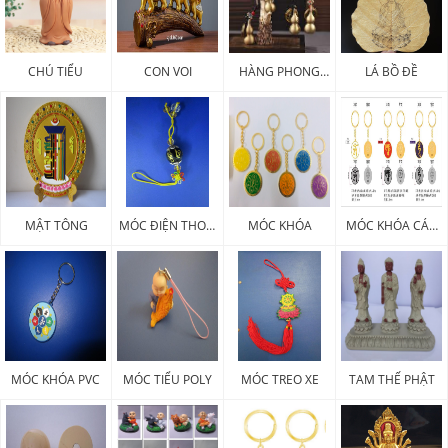
CHÚ TIỂU
CON VOI
HÀNG PHONG
LÁ BỒ ĐỀ
THỦY
MẬT TÔNG
MÓC ĐIỆN THOẠI
MÓC KHÓA
MÓC KHÓA CÁC
PHÁP KHÍ
LOẠI
MÓC KHÓA PVC
MÓC TIỂU POLY
MÓC TREO XE
TAM THẾ PHẬT