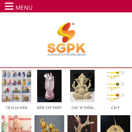
MENU
18 VỊ LA HÁN
BÀN TAY PHẬT
CÁC VỊ THẦN
CÀI Y
MAY MẮN