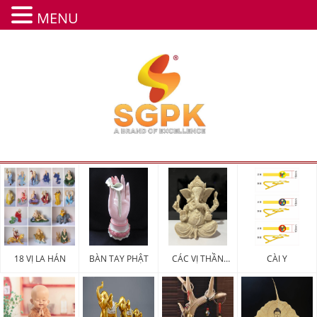
MENU
18 VỊ LA HÁN
BÀN TAY PHẬT
CÁC VỊ THẦN
CÀI Y
MAY MẮN