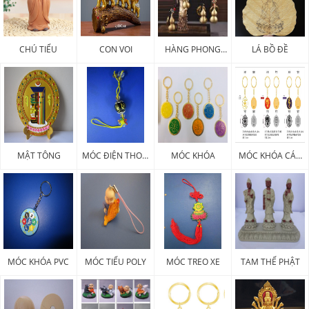
CHÚ TIỂU
CON VOI
HÀNG PHONG
LÁ BỒ ĐỀ
THỦY
MẬT TÔNG
MÓC ĐIỆN THOẠI
MÓC KHÓA
MÓC KHÓA CÁC
PHÁP KHÍ
LOẠI
MÓC KHÓA PVC
MÓC TIỂU POLY
MÓC TREO XE
TAM THẾ PHẬT