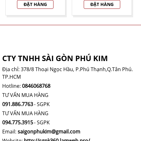
ĐẶT HÀNG
ĐẶT HÀNG
THÔNG TIN CÔNG TY
CTY TNHH SÀI GÒN PHÚ KIM
Địa chỉ: 378/8 Thoại Ngọc Hầu, P.Phú Thạnh,Q.Tân Phú.
TP.HCM
Hotline:
0846068768
TƯ VẤN MUA HÀNG
091.886.7763
- SGPK
TƯ VẤN MUA HÀNG
094.775.3915
- SGPK
Email:
saigonphukim@gmail.com
Website:
http://sgpk360.lamweb.pro/