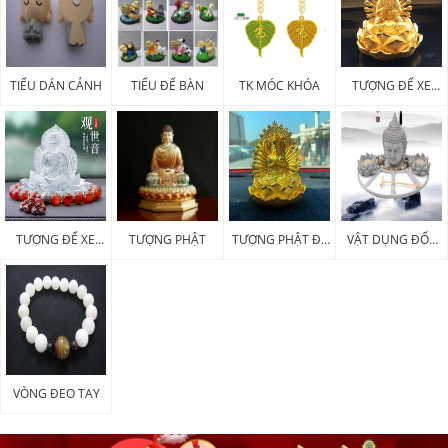
TIỂU DÁN CẢNH
TIỂU ĐỂ BÀN
TK MÓC KHÓA
TƯỢNG ĐỂ XE
KIM LOẠI
TƯỢNG ĐỂ XE
TƯỢNG PHẬT
TƯỢNG PHẬT ĐỂ
VẬT DỤNG ĐỐT
POLY
XE
HƯƠNG
VÒNG ĐEO TAY