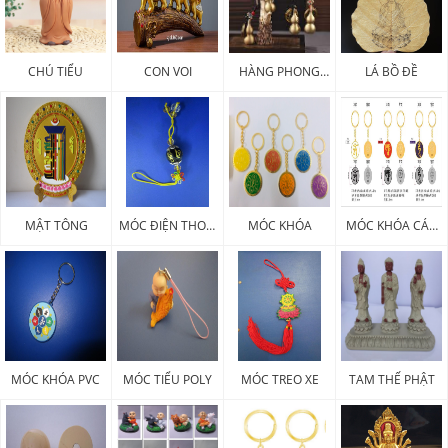
CHÚ TIỂU
CON VOI
HÀNG PHONG
LÁ BỒ ĐỀ
THỦY
MẬT TÔNG
MÓC ĐIỆN THOẠI
MÓC KHÓA
MÓC KHÓA CÁC
PHÁP KHÍ
LOẠI
MÓC KHÓA PVC
MÓC TIỂU POLY
MÓC TREO XE
TAM THẾ PHẬT