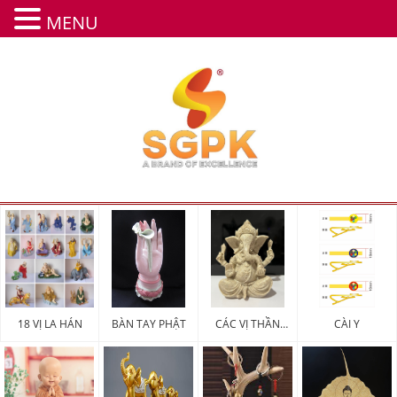
MENU
18 VỊ LA HÁN
BÀN TAY PHẬT
CÁC VỊ THẦN
CÀI Y
MAY MẮN