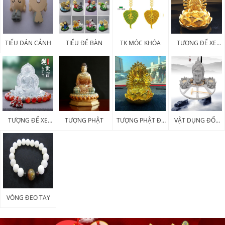
TIỂU DÁN CẢNH
TIỂU ĐỂ BÀN
TK MÓC KHÓA
TƯỢNG ĐỂ XE
KIM LOẠI
TƯỢNG ĐỂ XE
TƯỢNG PHẬT
TƯỢNG PHẬT ĐỂ
VẬT DỤNG ĐỐT
POLY
XE
HƯƠNG
VÒNG ĐEO TAY