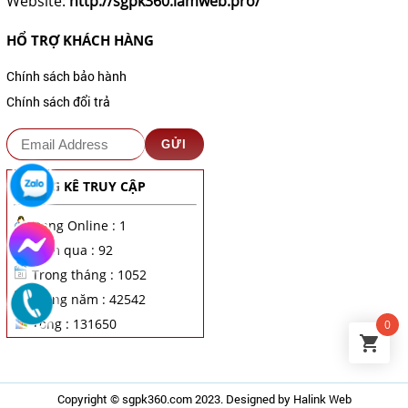
Website:
http://sgpk360.lamweb.pro/
HỔ TRỢ KHÁCH HÀNG
Chính sách bảo hành
Chính sách đổi trả
THỐNG KÊ TRUY CẬP
Đang Online : 1
Hôm qua : 92
Trong tháng : 1052
Trong năm : 42542
Tổng : 131650
0
Copyright ©
sgpk360.com
2023. Designed by
Halink Web