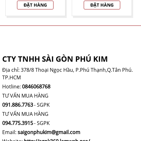
ĐẶT HÀNG
ĐẶT HÀNG
THÔNG TIN CÔNG TY
CTY TNHH SÀI GÒN PHÚ KIM
Địa chỉ: 378/8 Thoại Ngọc Hầu, P.Phú Thạnh,Q.Tân Phú.
TP.HCM
Hotline:
0846068768
TƯ VẤN MUA HÀNG
091.886.7763
- SGPK
TƯ VẤN MUA HÀNG
094.775.3915
- SGPK
Email:
saigonphukim@gmail.com