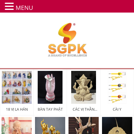
MENU
18 VỊ LA HÁN
BÀN TAY PHẬT
CÁC VỊ THẦN
CÀI Y
MAY MẮN