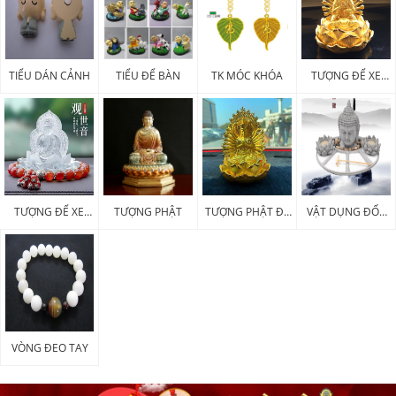
TIỂU DÁN CẢNH
TIỂU ĐỂ BÀN
TK MÓC KHÓA
TƯỢNG ĐỂ XE
KIM LOẠI
TƯỢNG ĐỂ XE
TƯỢNG PHẬT
TƯỢNG PHẬT ĐỂ
VẬT DỤNG ĐỐT
POLY
XE
HƯƠNG
VÒNG ĐEO TAY