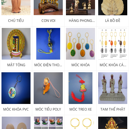
CHÚ TIỂU
CON VOI
HÀNG PHONG
LÁ BỒ ĐỀ
THỦY
MẬT TÔNG
MÓC ĐIỆN THOẠI
MÓC KHÓA
MÓC KHÓA CÁC
PHÁP KHÍ
LOẠI
MÓC KHÓA PVC
MÓC TIỂU POLY
MÓC TREO XE
TAM THẾ PHẬT