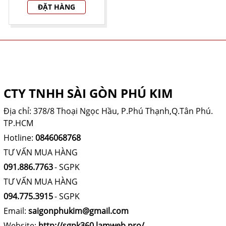
ĐẶT HÀNG
THÔNG TIN CÔNG TY
CTY TNHH SÀI GÒN PHÚ KIM
Địa chỉ: 378/8 Thoại Ngọc Hầu, P.Phú Thạnh,Q.Tân Phú.
TP.HCM
Hotline:
0846068768
TƯ VẤN MUA HÀNG
091.886.7763
- SGPK
TƯ VẤN MUA HÀNG
094.775.3915
- SGPK
Email:
saigonphukim@gmail.com
Website:
http://sgpk360.lamweb.pro/