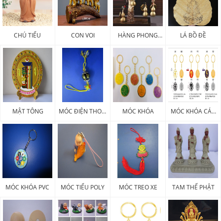
CHÚ TIỂU
CON VOI
HÀNG PHONG
LÁ BỒ ĐỀ
THỦY
MẬT TÔNG
MÓC ĐIỆN THOẠI
MÓC KHÓA
MÓC KHÓA CÁC
PHÁP KHÍ
LOẠI
MÓC KHÓA PVC
MÓC TIỂU POLY
MÓC TREO XE
TAM THẾ PHẬT