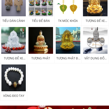
TIỂU DÁN CẢNH
TIỂU ĐỂ BÀN
TK MÓC KHÓA
TƯỢNG ĐỂ XE
KIM LOẠI
TƯỢNG ĐỂ XE
TƯỢNG PHẬT
TƯỢNG PHẬT ĐỂ
VẬT DỤNG ĐỐT
POLY
XE
HƯƠNG
VÒNG ĐEO TAY