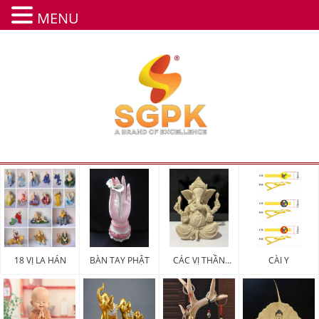
MENU
18 VỊ LA HÁN
BÀN TAY PHẬT
CÁC VỊ THẦN
CÀI Y
MAY MẮN