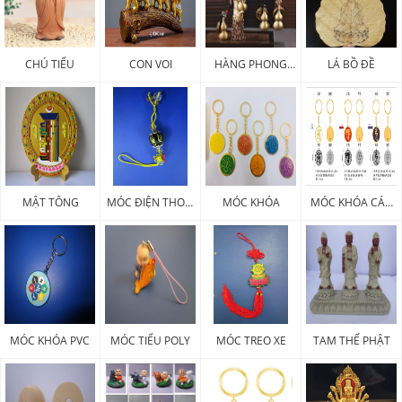
CHÚ TIỂU
CON VOI
HÀNG PHONG
LÁ BỒ ĐỀ
THỦY
MẬT TÔNG
MÓC ĐIỆN THOẠI
MÓC KHÓA
MÓC KHÓA CÁC
PHÁP KHÍ
LOẠI
MÓC KHÓA PVC
MÓC TIỂU POLY
MÓC TREO XE
TAM THẾ PHẬT