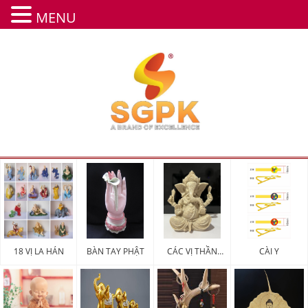
MENU
18 VỊ LA HÁN
BÀN TAY PHẬT
CÁC VỊ THẦN
CÀI Y
MAY MẮN