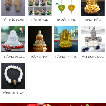
TIỂU DÁN CẢNH
TIỂU ĐỂ BÀN
TK MÓC KHÓA
TƯỢNG ĐỂ XE
KIM LOẠI
TƯỢNG ĐỂ XE
TƯỢNG PHẬT
TƯỢNG PHẬT ĐỂ
VẬT DỤNG ĐỐT
POLY
XE
HƯƠNG
VÒNG ĐEO TAY